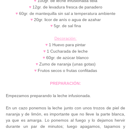
♥
100gr. de leche infusionada tibia
♥
12gr. de levadura fresca de panadero
♥
60gr. de mantequilla sin sal a temperatura ambiente
♥
20gr. licor de anís o agua de azahar
♥
5gr. de sal fina
Decoración:
♥
1 Huevo para pintar
♥
1 Cucharada de leche
♥
60gr. de azúcar blanco
♥
Zumo de naranja (unas gotas)
♥
Frutos secos o frutas confitadas
PREPARACIÓN
:
Empezamos preparando la leche infusionada.
En un cazo ponemos la leche junto con unos trozos de piel de
naranja y de limón, es importante que no lleve la parte blanca,
ya que es amarga. Lo ponemos al fuego y lo dejamos hervir
durante un par de minutos; luego apagamos, tapamos y