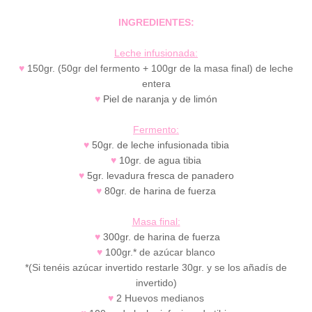
INGREDIENTES:
Leche infusionada:
♥
150gr. (50gr del fermento + 100gr de la masa final) de leche
entera
♥
Piel de naranja y de limón
Fermento:
♥
50gr. de leche infusionada tibia
♥
10gr. de agua tibia
♥
5gr. levadura fresca de panadero
♥
80gr. de harina de fuerza
Masa final:
♥
300gr. de harina de fuerza
♥
100gr.* de azúcar blanco
*(Si tenéis azúcar invertido restarle 30gr. y se los añadís de
invertido)
♥
2 Huevos medianos