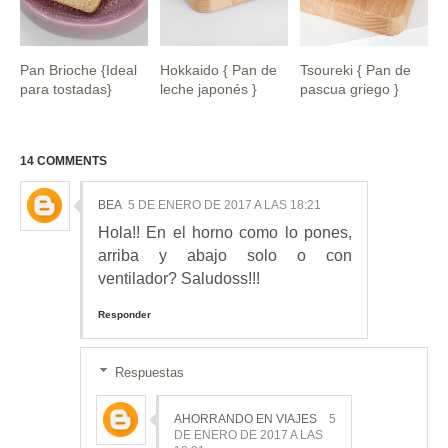
Pan Brioche {Ideal
Hokkaido { Pan de
Tsoureki { Pan de
para tostadas}
leche japonés }
pascua griego }
14 COMMENTS
BEA
5 DE ENERO DE 2017 A LAS 18:21
Hola!! En el horno como lo pones,
arriba y abajo solo o con
ventilador? Saludoss!!!
Responder
Respuestas
AHORRANDO EN VIAJES
5
DE ENERO DE 2017 A LAS