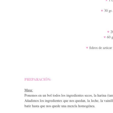
♥
30 gr.
♥
20
♥
60 g
♥
fideos de azúcar 
PREPARACIÓN:
Masa:
Ponemos en un bol todos los ingredientes secos, la harina (tam
Añadimos los ingredientes que nos quedan, la leche, la vainil
batir hasta que nos quede una mezcla homogénea.