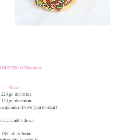
DIENTES (12Donuts):
Masa:
♥
220 gr. de harina
150 gr. de azúcar
ura química (Polvo para hornear)
1 cucharadita de sal
♥
185 ml. de leche
ucharadita de vainilla