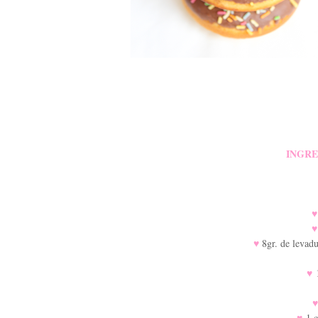
INGRE
♥
♥
8gr. de levad
♥
♥
1 c