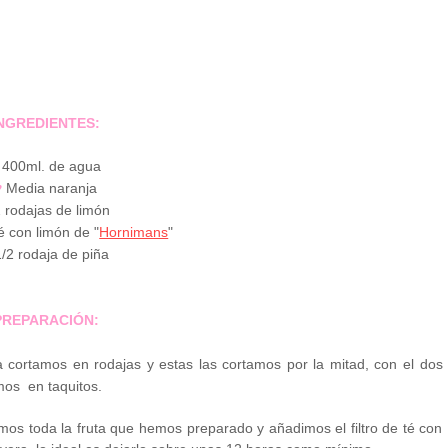
NGREDIENTES
:
400ml. de agua
♥
Media naranja
 rodajas de limón
té con limón de "
Hornimans
"
/2 rodaja de piña
PREPARACIÓN
:
 cortamos en rodajas y estas las cortamos por la mitad, con el dos
amos en taquitos.
os toda la fruta que hemos preparado y añadimos el filtro de té con