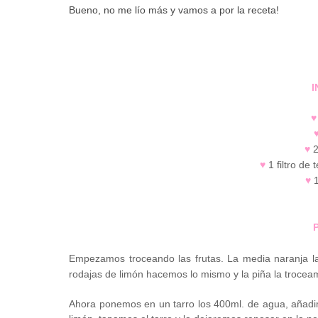
Bueno, no me lío más y vamos a por la receta!
I
♥
♥
2
♥
1 filtro de 
♥
1
Empezamos troceando las frutas. La media naranja la
rodajas de limón hacemos lo mismo y la piña la troce
Ahora ponemos en un tarro los 400ml. de agua, añadim